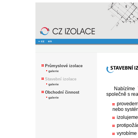
›› cz
en
Průmyslové izolace
galerie
Stavební izolace
galerie
Nabízíme 
Obchodní činnost
společně s rea
galerie
provedeme
nebo systé
izolujeme
protipožá
vyrobíme 