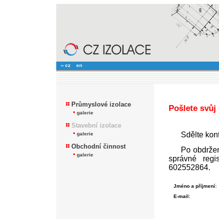
›› cz
en
Průmyslové izolace
Pošlete svůj
galerie
Stavební izolace
Sdělte kon
galerie
Obchodní činnost
Po obdržen
galerie
správné regi
602552864.
Jméno a příjmení
E-mail: